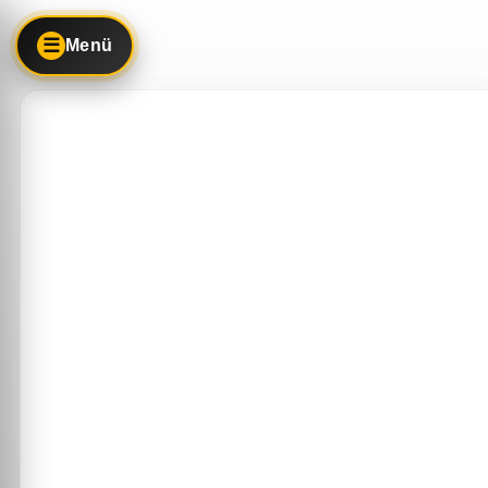
☰
Menü