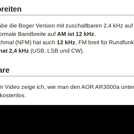
reiten
abe die Boger Version mit zuschaltbaren 2,4 kHz auf
ormale Bandbreite auf
AM ist 12 kHz
.
chmal (NFM) hat auch
12 kHz
, FM breit für Rundfun
at 2,4 kHz
(USB, LSB und CW).
are
em Video zeige ich, wie man den AOR AR3000a unter 
 kostenlos.