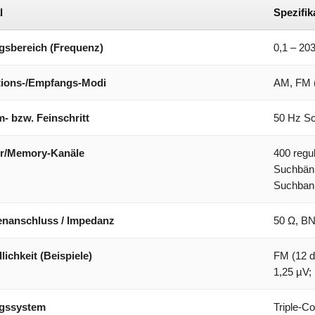
l
Spezifik
sbereich (Frequenz)
0,1 – 2
ions-/Empfangs-Modi
AM, FM 
- bzw. Feinschritt
50 Hz Sc
r/Memory-Kanäle
400 regul
Suchbänk
Suchban
nanschluss / Impedanz
50 Ω, B
ichkeit (Beispiele)
FM (12 
1,25 µV;
gssystem
Triple-C