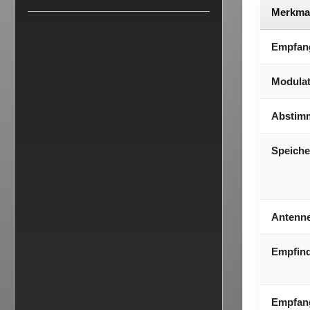
Merkma
Empfang
Modulat
Abstimm
Speiche
Antenne
Empfindl
Empfan