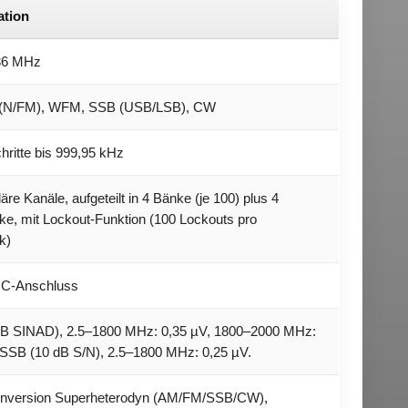
ation
036 MHz
(N/FM), WFM, SSB (USB/LSB), CW
hritte bis 999,95 kHz
äre Kanäle, aufgeteilt in 4 Bänke (je 100) plus 4
e, mit Lockout-Funktion (100 Lockouts pro
k)
NC-Anschluss
dB SINAD), 2.5–1800 MHz: 0,35 µV, 1800–2000 MHz:
 SSB (10 dB S/N), 2.5–1800 MHz: 0,25 µV.
onversion Superheterodyn (AM/FM/SSB/CW),