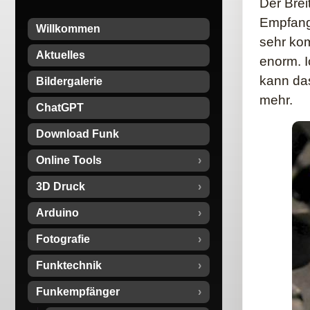
Der Bre
Empfang
Willkommen
sehr kom
Aktuelles
enorm. I
kann das
Bildergalerie
mehr.
ChatGPT
Download Funk
Online Tools
3D Druck
Arduino
Fotografie
Funktechnik
Funkempfänger