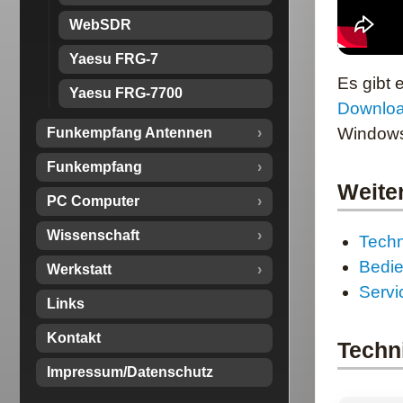
WebSDR
Yaesu FRG-7
Es gibt 
Yaesu FRG-7700
Downloa
Windows 
Funkempfang Antennen
Funkempfang
Weite
PC Computer
Wissenschaft
Techn
Bedie
Werkstatt
Servi
Links
Kontakt
Techn
Impressum/Datenschutz