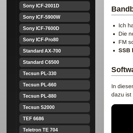
Sony ICF-2001D
Bandb
Sony ICF-5900W
Ich h
Sony ICF-7600D
Die n
Sony ICF-Pro80
FM s
SSB h
Standard AX-700
Standard C6500
Softw
Tecsun PL-330
Tecsun PL-660
In dies
dazu ist
Tecsun PL-880
Tecsun S2000
TEF 6686
Teletron TE 704