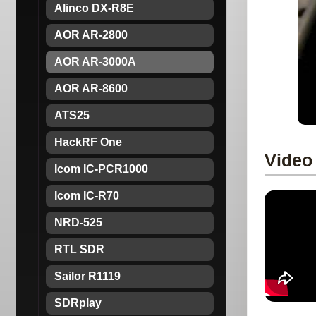
Alinco DX-R8E
AOR AR-2800
AOR AR-3000A
AOR AR-8600
ATS25
HackRF One
Video
Icom IC-PCR1000
Icom IC-R70
NRD-525
RTL SDR
Sailor R1119
SDRplay