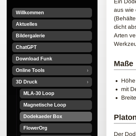
Ein Dode
aus wie 
Willkommen
(Behälte
Aktuelles
dicht ab
Arten ve
Bildergalerie
Werkzeu
ChatGPT
Download Funk
Maße
Online Tools
Höhe
3D Druck
mit 
MLA-30 Loop
Brei
Magnetische Loop
Plato
Dodekaeder Box
FlowerOrg
Der Dode