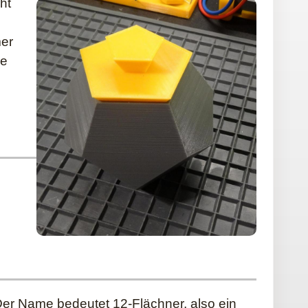
ht
mer
ge
Der Name bedeutet 12-Flächner, also ein