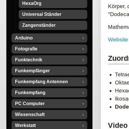
HexaOrg
Körper, 
"Dodeca
Universal Ständer
Zangenständer
Mathema
Arduino
Website 
Fotografie
Zuord
Funktechnik
Funkempfänger
Tetra
Funkempfang Antennen
Oktae
Hexae
Funkempfang
Ikosa
PC Computer
Dode
Wissenschaft
Video
Werkstatt