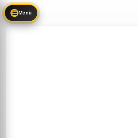
☰
Menü