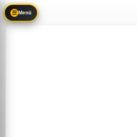
☰
Menü