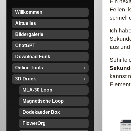
Ein hexa
Feilen, 
Willkommen
schnell 
Aktuelles
Ich habe
Bildergalerie
Sekunden
ChatGPT
aus und i
Download Funk
Sehr lei
Sekund
Online Tools
kannst 
3D Druck
Element
MLA-30 Loop
Magnetische Loop
Dodekaeder Box
FlowerOrg